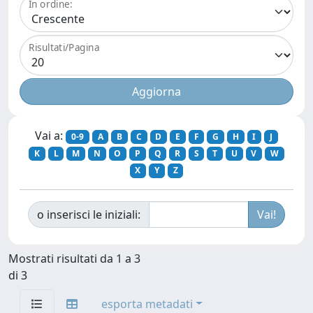
In ordine:
Risultati/Pagina
Vai a:
0-9
A
B
C
D
E
F
G
H
I
J
K
L
M
N
O
P
Q
R
S
T
U
V
W
X
Y
Z
o inserisci le iniziali:
Mostrati risultati da 1 a 3
di 3
esporta metadati