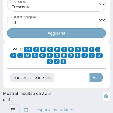
In ordine:
Risultati/Pagina
Vai a:
0-9
A
B
C
D
E
F
G
H
I
J
K
L
M
N
O
P
Q
R
S
T
U
V
W
X
Y
Z
o inserisci le iniziali:
Mostrati risultati da 2 a 3
di 3
esporta metadati