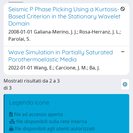
Seismic P Phase Picking Using a Kurtosis-
Based Criterion in the Stationary Wavelet
Domain
2008-01-01 Galiana-Merino, J. J.; Rosa-Herranz, J. L.;
Parolai, S.
Wave Simulation in Partially Saturated
Porothermoelastic Media
2022-01-01 Wang, E.; Carcione, J. M.; Ba, J.
Mostrati risultati da 2 a 3
di 3
Legenda icone
file ad accesso aperto
file disponibili sulla rete interna
file disponibili agli utenti autorizzati