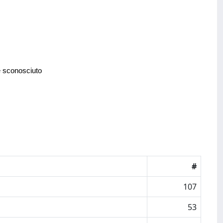
e sconosciuto
#
107
53