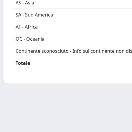
AS - Asia
SA - Sud America
AF - Africa
OC - Oceania
Continente sconosciuto - Info sul continente non dis
Totale
Powered by
IRIS
-
about IRIS
-
Utilizzo dei cookie