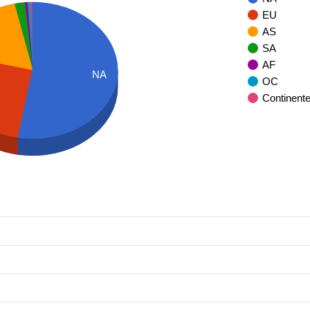
EU
AS
SA
AF
NA
OC
Continent