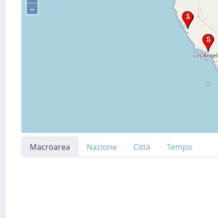
–
Macroarea
Nazione
Città
Tempo