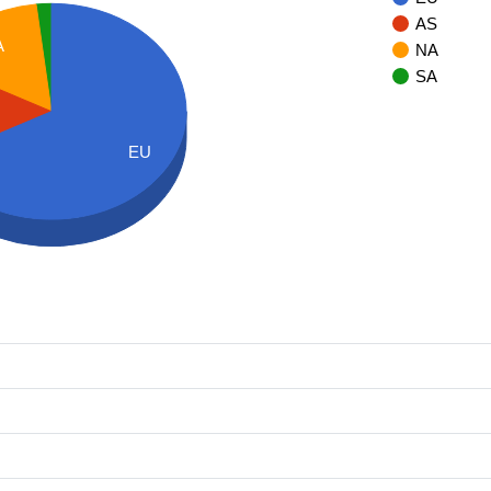
AS
A
NA
SA
EU