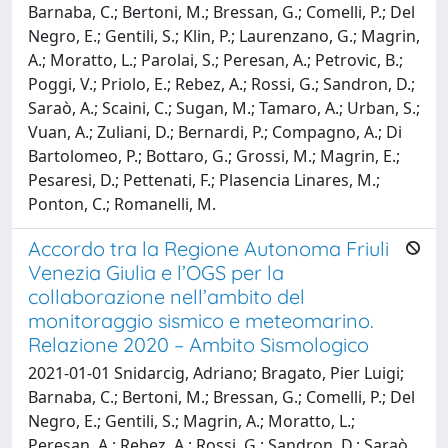
Barnaba, C.; Bertoni, M.; Bressan, G.; Comelli, P.; Del
Negro, E.; Gentili, S.; Klin, P.; Laurenzano, G.; Magrin,
A.; Moratto, L.; Parolai, S.; Peresan, A.; Petrovic, B.;
Poggi, V.; Priolo, E.; Rebez, A.; Rossi, G.; Sandron, D.;
Saraò, A.; Scaini, C.; Sugan, M.; Tamaro, A.; Urban, S.;
Vuan, A.; Zuliani, D.; Bernardi, P.; Compagno, A.; Di
Bartolomeo, P.; Bottaro, G.; Grossi, M.; Magrin, E.;
Pesaresi, D.; Pettenati, F.; Plasencia Linares, M.;
Ponton, C.; Romanelli, M.
Accordo tra la Regione Autonoma Friuli
Venezia Giulia e l’OGS per la
collaborazione nell’ambito del
monitoraggio sismico e meteomarino.
Relazione 2020 – Ambito Sismologico
2021-01-01 Snidarcig, Adriano; Bragato, Pier Luigi;
Barnaba, C.; Bertoni, M.; Bressan, G.; Comelli, P.; Del
Negro, E.; Gentili, S.; Magrin, A.; Moratto, L.;
Peresan, A.; Rebez, A.; Rossi, G.; Sandron, D.; Saraò,