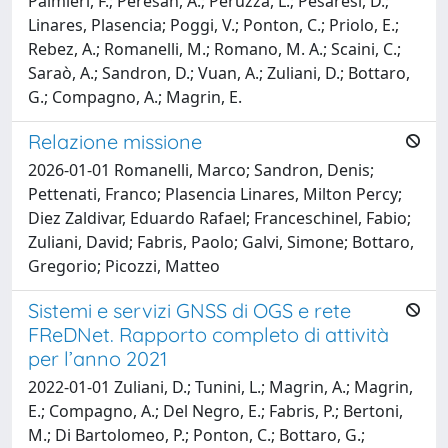
Palmieri, F.; Peresan, A.; Peruzza, L.; Pesaresi, D.;
Linares, Plasencia; Poggi, V.; Ponton, C.; Priolo, E.;
Rebez, A.; Romanelli, M.; Romano, M. A.; Scaini, C.;
Saraò, A.; Sandron, D.; Vuan, A.; Zuliani, D.; Bottaro,
G.; Compagno, A.; Magrin, E.
Relazione missione
2026-01-01 Romanelli, Marco; Sandron, Denis;
Pettenati, Franco; Plasencia Linares, Milton Percy;
Diez Zaldivar, Eduardo Rafael; Franceschinel, Fabio;
Zuliani, David; Fabris, Paolo; Galvi, Simone; Bottaro,
Gregorio; Picozzi, Matteo
Sistemi e servizi GNSS di OGS e rete
FReDNet. Rapporto completo di attività
per l’anno 2021
2022-01-01 Zuliani, D.; Tunini, L.; Magrin, A.; Magrin,
E.; Compagno, A.; Del Negro, E.; Fabris, P.; Bertoni,
M.; Di Bartolomeo, P.; Ponton, C.; Bottaro, G.;