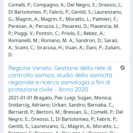
Comelli, P.; Compagno, A.; Del Negro, E.; Dreossi, I.;
Di Bartolomeo, P.; Fabris, P.; Gentili, S.; Laurenzano,
G.; Magrin, A.; Magrin, E.; Moratto, L.; Palmieri, F.;
Peresan, A.; Peruzza, L.; Pesaresi, D.; Plasencia, M.
P.; Poggi, V.; Ponton, C.; Priolo, E.; Rebez, A.;
Romanelli, M.; Romano, M. A.; Sandron, D.; Saraò,
A.; Scaini, C.; Siracusa, H.; Vuan, A.; Ziani, P.; Zuliani,
D.
Regione Veneto: Gestione della rete di
controllo sismico, studio della sismicità
regionale e ricerca sismologia a fini di
protezione civile – Anno 2020
2021-01-01 Bragato, Pier Luigi; Sugan, Monica;
Snidarcig, Adriano; Urban, Sandro; Barnaba, C.;
Bernardi, P.; Bertoni, M.; Bressan, G.; Comelli, P.; Del
Negro, E.; Dreossi, I.; Di Bartolomeo, P.; Fabris, P.;
Gentili, S.; Laurenzano, G.; Magrin, A.; Moratto, L.;