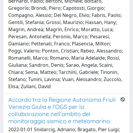
Bernardi, Paolo; Bertoni, Michele; Bottaro,
Gregorio; Brondi, Piero; Capotosti, Giorgio;
Compagno, Alessio; Del Negro, Elvio; Fabris, Paolo;
Gentili, Stefania; Grossi, Maurizio; Hassan, Hany;
Magrin, Andrea; Magrin, Enrico; Moratto, Luca;
Peresan, Antonella; Peronio, Marco; Pesaresi,
Damiano; Pettenati, Franco; Plasencia, Milton;
Poggi, Valerio; Ponton, Cristian; Rebez, Alessandro;
Romanelli, Marco; Romano, Maria Adelaide; Rossi,
Giuliana; Sandron, Denis; Sarao, Angela; Scaini,
Chiara; Sema, Matteo; Tarchini, Gabriele; Tinonin,
Stefano; Tunini, Lavinia; Vuan, Alessandro; Zuccolo,
Elisa; Zuliani, David
Accordo tra la Regione Autonoma Friuli
Venezia Giulia e l’OGS per la
collaborazione nell’ambito del
monitoraggio sismico e meteomarino.
2022-01-01 Snidarcig, Adriano; Bragato, Pier Luigi;