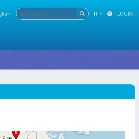
glia
IT
LOGIN