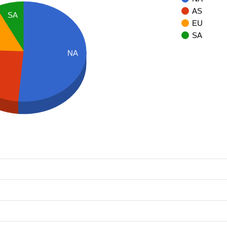
AS
SA
EU
SA
NA