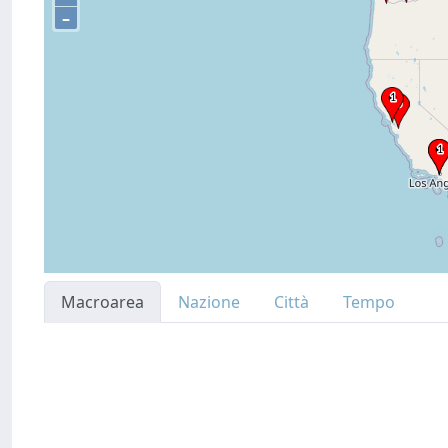
–
Macroarea
Nazione
Città
Tempo