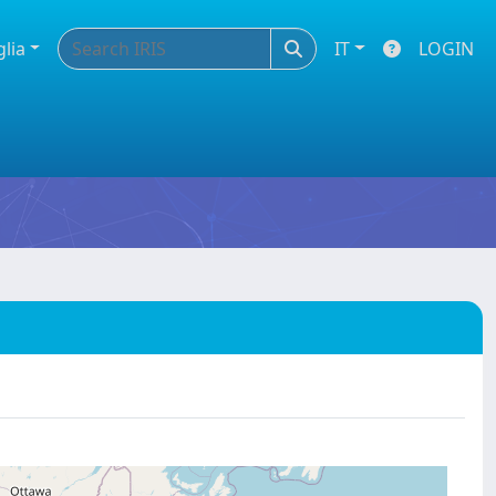
glia
IT
LOGIN