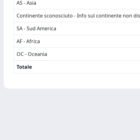
AS - Asia
Continente sconosciuto - Info sul continente non dis
SA - Sud America
AF - Africa
OC - Oceania
Totale
Powered by
IRIS
-
about IRIS
-
Utilizzo dei cookie