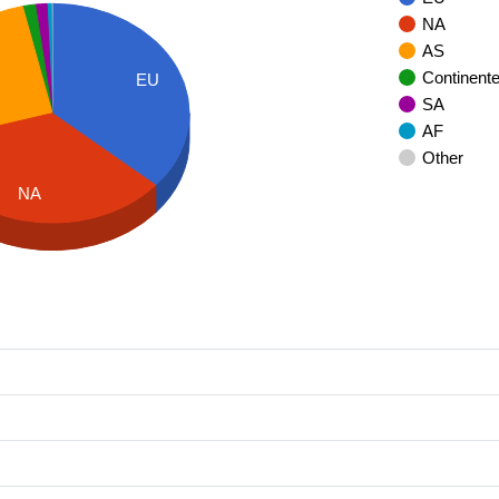
NA
AS
Continent
EU
SA
AF
Other
NA