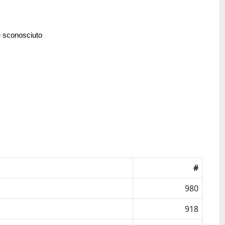
e sconosciuto
#
980
918