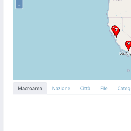
–
Macroarea
Nazione
Città
File
Categ