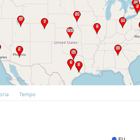
oria
Tempo
EU