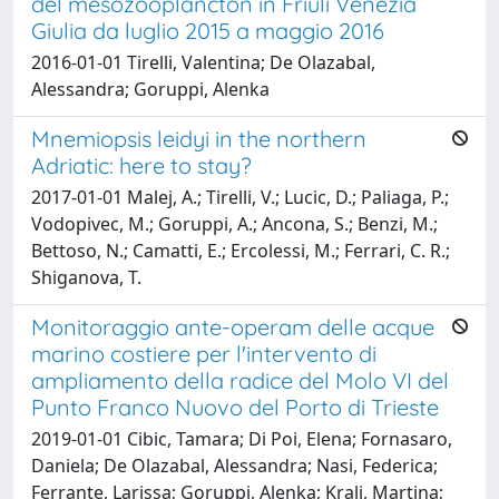
del mesozooplancton in Friuli Venezia
Giulia da luglio 2015 a maggio 2016
2016-01-01 Tirelli, Valentina; De Olazabal,
Alessandra; Goruppi, Alenka
Mnemiopsis leidyi in the northern
Adriatic: here to stay?
2017-01-01 Malej, A.; Tirelli, V.; Lucic, D.; Paliaga, P.;
Vodopivec, M.; Goruppi, A.; Ancona, S.; Benzi, M.;
Bettoso, N.; Camatti, E.; Ercolessi, M.; Ferrari, C. R.;
Shiganova, T.
Monitoraggio ante-operam delle acque
marino costiere per l'intervento di
ampliamento della radice del Molo VI del
Punto Franco Nuovo del Porto di Trieste
2019-01-01 Cibic, Tamara; Di Poi, Elena; Fornasaro,
Daniela; De Olazabal, Alessandra; Nasi, Federica;
Ferrante, Larissa; Goruppi, Alenka; Kralj, Martina;