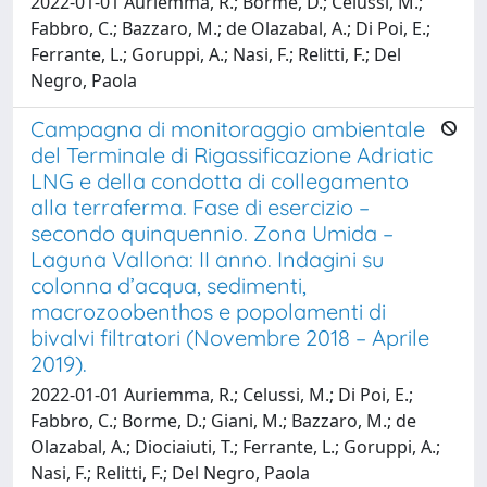
2022-01-01 Auriemma, R.; Borme, D.; Celussi, M.;
Fabbro, C.; Bazzaro, M.; de Olazabal, A.; Di Poi, E.;
Ferrante, L.; Goruppi, A.; Nasi, F.; Relitti, F.; Del
Negro, Paola
Campagna di monitoraggio ambientale
del Terminale di Rigassificazione Adriatic
LNG e della condotta di collegamento
alla terraferma. Fase di esercizio –
secondo quinquennio. Zona Umida –
Laguna Vallona: II anno. Indagini su
colonna d’acqua, sedimenti,
macrozoobenthos e popolamenti di
bivalvi filtratori (Novembre 2018 – Aprile
2019).
2022-01-01 Auriemma, R.; Celussi, M.; Di Poi, E.;
Fabbro, C.; Borme, D.; Giani, M.; Bazzaro, M.; de
Olazabal, A.; Diociaiuti, T.; Ferrante, L.; Goruppi, A.;
Nasi, F.; Relitti, F.; Del Negro, Paola