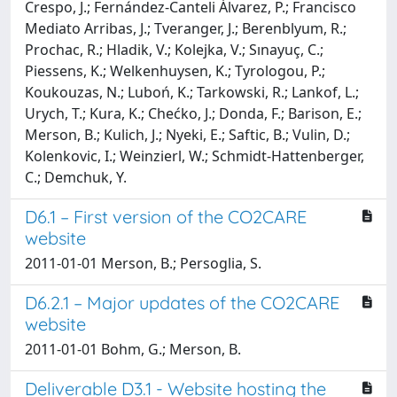
Crespo, J.; Fernández-Canteli Álvarez, P.; Francisco
Mediato Arribas, J.; Tveranger, J.; Berenblyum, R.;
Prochac, R.; Hladik, V.; Kolejka, V.; Sınayuç, C.;
Piessens, K.; Welkenhuysen, K.; Tyrologou, P.;
Koukouzas, N.; Luboń, K.; Tarkowski, R.; Lankof, L.;
Urych, T.; Kura, K.; Chećko, J.; Donda, F.; Barison, E.;
Merson, B.; Kulich, J.; Nyeki, E.; Saftic, B.; Vulin, D.;
Kolenkovic, I.; Weinzierl, W.; Schmidt-Hattenberger,
C.; Demchuk, Y.
D6.1 – First version of the CO2CARE
website
2011-01-01 Merson, B.; Persoglia, S.
D6.2.1 – Major updates of the CO2CARE
website
2011-01-01 Bohm, G.; Merson, B.
Deliverable D3.1 - Website hosting the