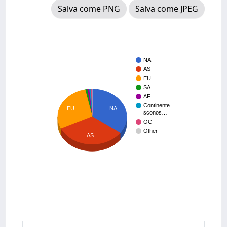
Salva come PNG
Salva come JPEG
NA
AS
EU
SA
AF
Continente
NA
EU
sconos…
OC
Other
AS