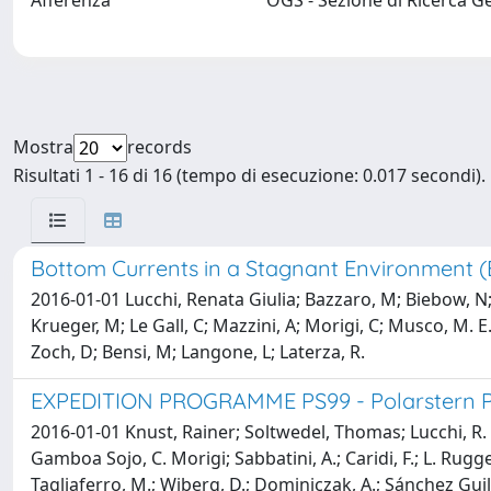
Afferenza
OGS - Sezione di Ricerca G
Mostra
records
Risultati 1 - 16 di 16 (tempo di esecuzione: 0.017 secondi).
Bottom Currents in a Stagnant Environment 
2016-01-01 Lucchi, Renata Giulia; Bazzaro, M; Biebow, N; 
Krueger, M; Le Gall, C; Mazzini, A; Morigi, C; Musco, M. E.
Zoch, D; Bensi, M; Langone, L; Laterza, R.
EXPEDITION PROGRAMME PS99 - Polarstern PS
2016-01-01 Knust, Rainer; Soltwedel, Thomas; Lucchi, R. G.; 
Gamboa Sojo, C. Morigi; Sabbatini, A.; Caridi, F.; L. Rugge
Tagliaferro, M.; Wiberg, D.; Dominiczak, A.; Sánchez Gui