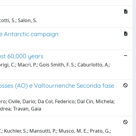
tti, S.; Salon, S.
he Antarctic campaign
ast 60,000 years
igi, C.; Macri, P.; Gois Smith, F. S.; Caburlotto, A.;
 Bosses (AO) e Valtournenche Seconda fase
o; Civile, Dario; Da Col, Federico; Dal Cin, Michela;
ndrea; Travan, Gaia
.; Kuchler, S.; Mansutti, P.; Musco, M. E.; Prato, G.;