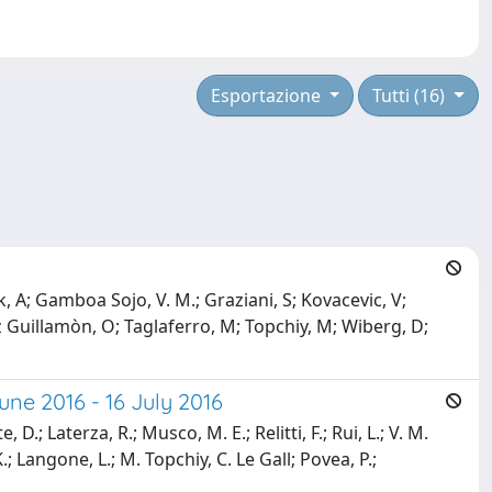
Esportazione
Tutti (16)
, A; Gamboa Sojo, V. M.; Graziani, S; Kovacevic, V;
hez Guillamòn, O; Taglaferro, M; Topchiy, M; Wiberg, D;
e 2016 - 16 July 2016
.; Laterza, R.; Musco, M. E.; Relitti, F.; Rui, L.; V. M.
; Langone, L.; M. Topchiy, C. Le Gall; Povea, P.;