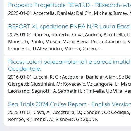
Proposta Progettuale REWIND - REsearch-WIse
2025-01-01 Accettella, Daniela; Dal Cin, Michela; Iurcev,
REPORT XL spedizione PNRA N/R Laura Bassi
2025-01-01 Romeo, Roberto; Cova, Andrea; Accettella, Dan
Mansutti, Paolo; Musco, Maria Elena; Prato, Giacomo; Vis
Francesca; D'Alessandro, Marina; Coren, F.
Ricostruzioni paleoambientali e paleoclimati
Occidentale.
2016-01-01 Lucchi, R. G.; Accettella, Daniela; Aliani, S.; 
Giorgetti; Giustiniani, M; Kovacevic, V.; Langone, L.; Mac
Leonardo; Sagnotti, A. Sabbatini L.; Tinivella, U.; Villa, 
Sea Trials 2024 Cruise Report - English Versio
2025-01-01 Cova, A.; Accettella, D.; Candoni, O.; Codiglia, R
Romeo, R.; Trebbi, A.; Visnovic, G.; Zgur, F.