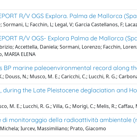
PORT R/V OGS Explora. Palma de Mallorca (Spa
 Sormani, L; Facchin, L; Legal, V; Garcia Castellanos, F; Lacaz
ORT R/V OGS- Explora Palma de Mallorca (Spain)
izio; Accettella, Daniela; Sormani, Lorenzo; Facchin, Lorenzo
sco, MARIA ELENA
ears BP marine paleoenvironmental record along t
.; Douss, N.; Musco, M. E.; Caricchi, C.; Lucchi, R. G.; Carbona
, during the Late Pleistocene deglaciation and H
M. E.; Lucchi, R. G.; Villa, G.; Morigi, C.; Melis, R.; Caffau, 
one di monitoraggio della radioattività ambientale
, Michela; Iurcev, Massimiliano; Prato, Giacomo