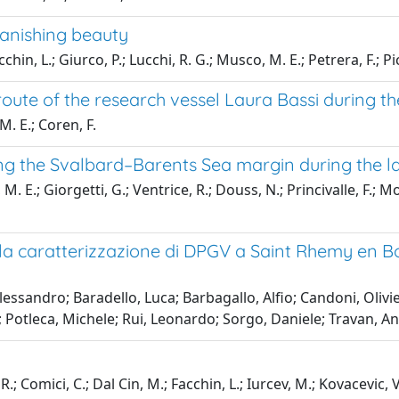
vanishing beauty
hin, L.; Giurco, P.; Lucchi, R. G.; Musco, M. E.; Petrera, F.; Pico
ute of the research vessel Laura Bassi during t
M. E.; Coren, F.
ong the Svalbard–Barents Sea margin during the l
. E.; Giorgetti, G.; Ventrice, R.; Douss, N.; Princivalle, F.; Mor
per la caratterizzazione di DPGV a Saint Rhemy en
lessandro; Baradello, Luca; Barbagallo, Alfio; Candoni, Olivier
 Potleca, Michele; Rui, Leonardo; Sorgo, Daniele; Travan, A
.; Comici, C.; Dal Cin, M.; Facchin, L.; Iurcev, M.; Kovacevic, V