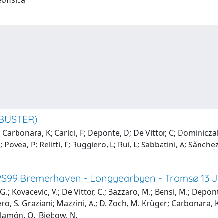
eofisica
(BUSTER)
Carbonara, K; Caridi, F; Deponte, D; De Vittor, C; Dominiczak
; Povea, P; Relitti, F; Ruggiero, L; Rui, L; Sabbatini, A; Sànc
99 Bremerhaven - Longyearbyen - Tromsø 13 Jun
Kovacevic, V.; De Vittor, C.; Bazzaro, M.; Bensi, M.; Deponte, D
ro, S. Graziani; Mazzini, A.; D. Zoch, M. Krüger; Carbonara, K.
llamón, O.; Biebow, N.