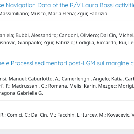
 Navigation Data of the R/V Laura Bassi activi
 Massimiliano; Musco, Maria Elena; Zgur, Fabrizio
iela; Bubbi, Alessandro; Candoni, Oliviero; Dal Cin, Michela
novic, Gianpaolo; Zgur, Fabrizio; Codiglia, Riccardo; Rui, Le
che e Processi sedimentari post-LGM sul margine 
Bensi, Manuel; Caburlotto, A.; Camerlenghi, Angelo; Katia, Carbo
ri’, P.; Madrussani, G.; Romana, Melis; Karin, Mezgec; Morigi,
Varagona Gabriella G.
n
.; Comici, C.; Dal Cin, M.; Facchin, L.; Iurcev, M.; Kovacevic, V