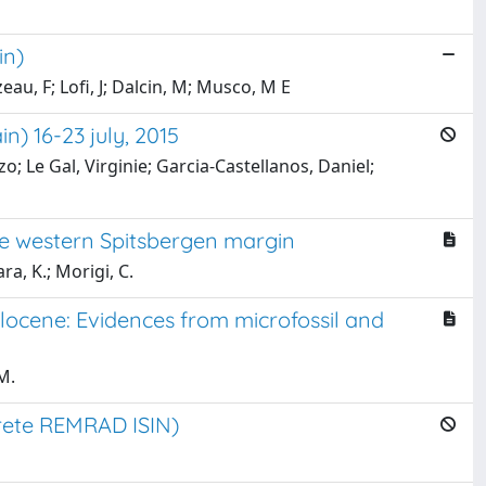
in)
eau, F; Lofi, J; Dalcin, M; Musco, M E
 16-23 july, 2015
; Le Gal, Virginie; Garcia-Castellanos, Daniel;
he western Spitsbergen margin
ra, K.; Morigi, C.
olocene: Evidences from microfossil and
M.
 (rete REMRAD ISIN)