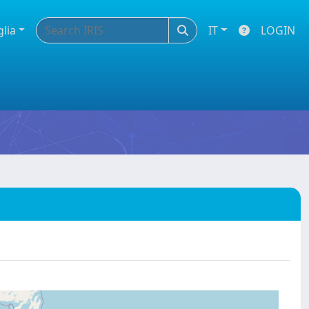
glia
IT
LOGIN