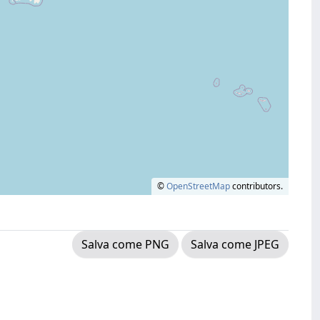
©
OpenStreetMap
contributors.
Salva come PNG
Salva come JPEG