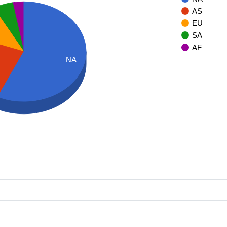
AS
EU
SA
AF
NA