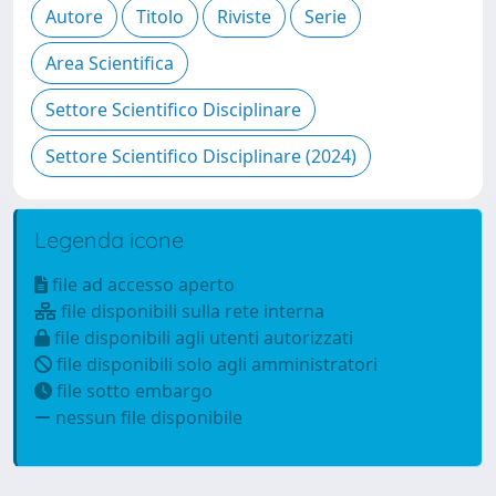
Legenda icone
file ad accesso aperto
file disponibili sulla rete interna
file disponibili agli utenti autorizzati
file disponibili solo agli amministratori
file sotto embargo
nessun file disponibile