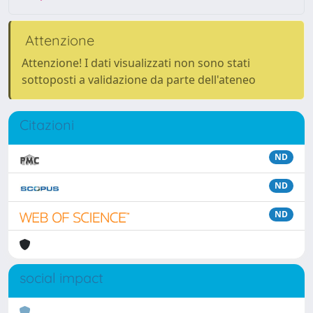
Attenzione
Attenzione! I dati visualizzati non sono stati
sottoposti a validazione da parte dell'ateneo
Citazioni
ND
ND
ND
social impact