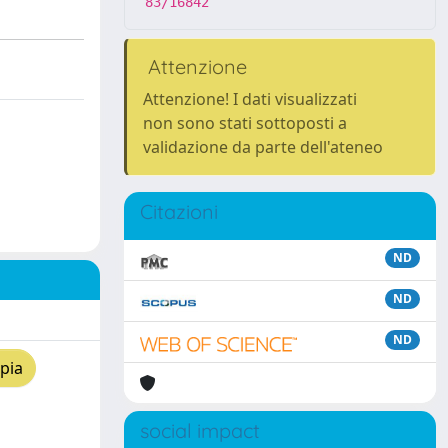
83/16842
Attenzione
Attenzione! I dati visualizzati
non sono stati sottoposti a
validazione da parte dell'ateneo
Citazioni
ND
ND
ND
pia
social impact