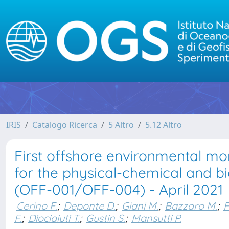
IRIS
Catalogo Ricerca
5 Altro
5.12 Altro
First offshore environmental m
for the physical-chemical and bi
(OFF-001/OFF-004) - April 2021
Cerino F.
;
Deponte D.
;
Giani M.
;
Bazzaro M.
;
F
F.
;
Diociaiuti T.
;
Gustin S.
;
Mansutti P.