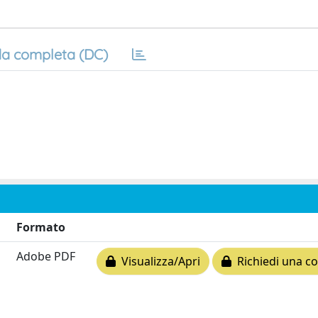
a completa (DC)
Formato
Adobe PDF
Visualizza/Apri
Richiedi una co