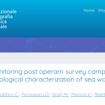
Home
Sfo
onitoring post operam survey cam
ological characterization of sea w
abbro C.
;
Fornasaro D.
;
Kralj M.
;
Manna V.
;
Relitt