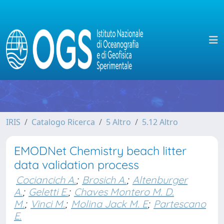
IRIS
Catalogo Ricerca
5 Altro
5.12 Altro
EMODNet Chemistry beach litter
data validation process
Cociancich A.
;
Brosich A.
;
Altenburger
A.
;
Geletti E.
;
Chaves Montero M. D.
M.
;
Vinci M.
;
Molina Jack M. E
;
Partescano
E.