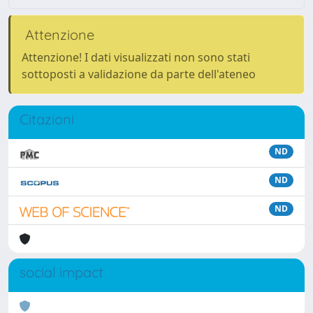
Attenzione
Attenzione! I dati visualizzati non sono stati
sottoposti a validazione da parte dell'ateneo
Citazioni
ND
ND
ND
social impact