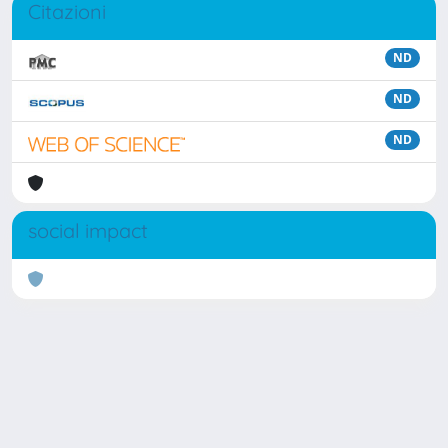
Citazioni
ND
ND
ND
social impact