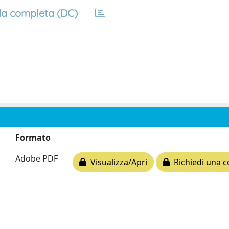
a completa (DC)
Formato
Adobe PDF
Visualizza/Apri
Richiedi una c