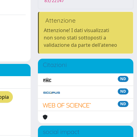
83/22147
Attenzione
Attenzione! I dati visualizzati
non sono stati sottoposti a
validazione da parte dell'ateneo
Citazioni
ND
ND
opia
ND
social impact