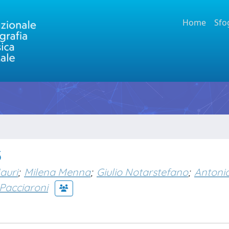
Home
Sfo
5
auri
;
Milena Menna
;
Giulio Notarstefano
;
Antoni
Pacciaroni