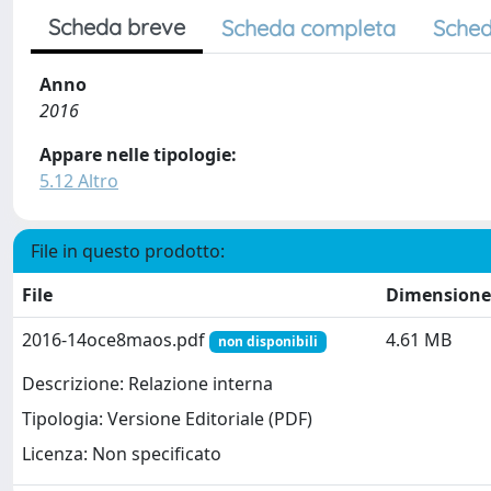
Scheda breve
Scheda completa
Sched
Anno
2016
Appare nelle tipologie:
5.12 Altro
File in questo prodotto:
File
Dimensione
2016-14oce8maos.pdf
4.61 MB
non disponibili
Descrizione: Relazione interna
Tipologia: Versione Editoriale (PDF)
Licenza: Non specificato