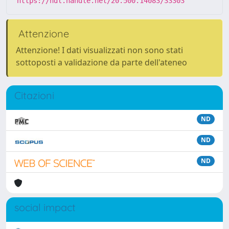
https://hdl.handle.net/20.500.14083/33303
Attenzione
Attenzione! I dati visualizzati non sono stati
sottoposti a validazione da parte dell'ateneo
Citazioni
ND
ND
ND
social impact