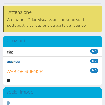
Attenzione
Attenzione! I dati visualizzati non sono stati
sottoposti a validazione da parte dell'ateneo
Citazioni
ND
ND
ND
social impact