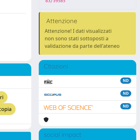
83/39585
Attenzione
Attenzione! I dati visualizzati
non sono stati sottoposti a
validazione da parte dell'ateneo
Citazioni
ND
ND
ri
ND
copia
social impact