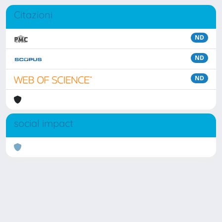
Citazioni
ND
ND
ND
social impact