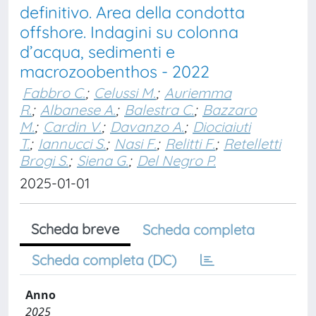
definitivo. Area della condotta
offshore. Indagini su colonna
d’acqua, sedimenti e
macrozoobenthos - 2022
Fabbro C.
;
Celussi M.
;
Auriemma
R.
;
Albanese A.
;
Balestra C.
;
Bazzaro
M.
;
Cardin V.
;
Davanzo A.
;
Diociaiuti
T.
;
Iannucci S.
;
Nasi F.
;
Relitti F.
;
Retelletti
Brogi S.
;
Siena G.
;
Del Negro P.
2025-01-01
Scheda breve
Scheda completa
Scheda completa (DC)
Anno
2025