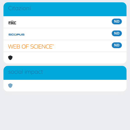
Citazioni
ND
ND
ND
social impact