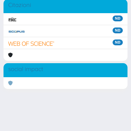
Citazioni
ND
ND
ND
social impact