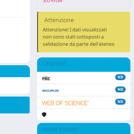
83/49166
Attenzione
Attenzione! I dati visualizzati
non sono stati sottoposti a
validazione da parte dell'ateneo
Citazioni
ND
ND
ND
social impact