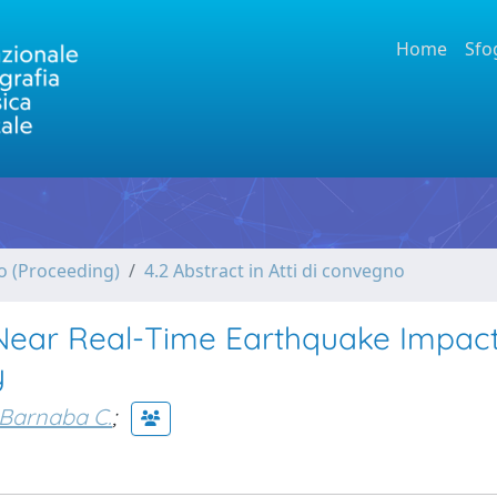
Home
Sfo
no (Proceeding)
4.2 Abstract in Atti di convegno
 Near Real-Time Earthquake Impac
y
Barnaba C.
;