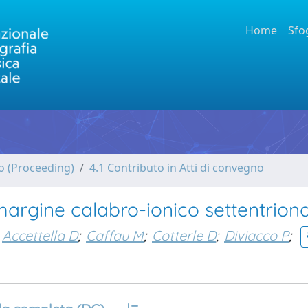
Home
Sfo
no (Proceeding)
4.1 Contributo in Atti di convegno
margine calabro-ionico settentrion
Accettella D
;
Caffau M
;
Cotterle D
;
Diviacco P
;