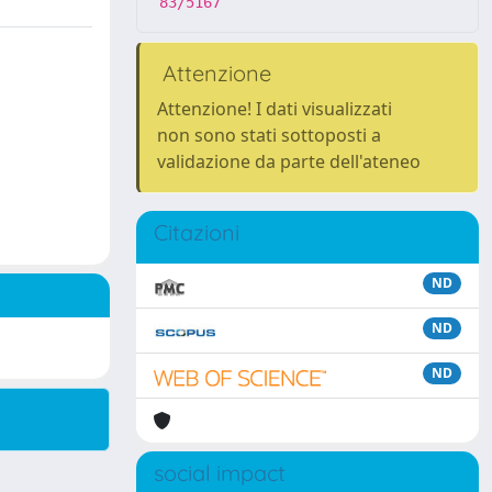
83/5167
Attenzione
Attenzione! I dati visualizzati
non sono stati sottoposti a
validazione da parte dell'ateneo
Citazioni
ND
ND
ND
social impact