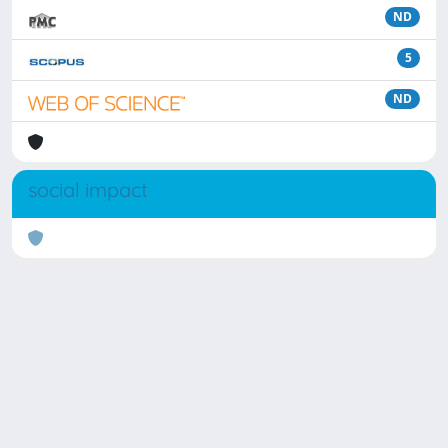
ND
5
ND
social impact
Powered by
IRIS
-
about IRIS
-