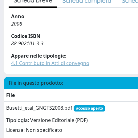
Scheda breve
Scheda completa
Sched
Anno
2008
Codice ISBN
88-902101-3-3
Appare nelle tipologie:
4.1 Contributo in Atti di convegno
File in questo prodotto:
File
Busetti_etal_GNGTS2008.pdf
accesso aperto
Tipologia: Versione Editoriale (PDF)
Licenza: Non specificato