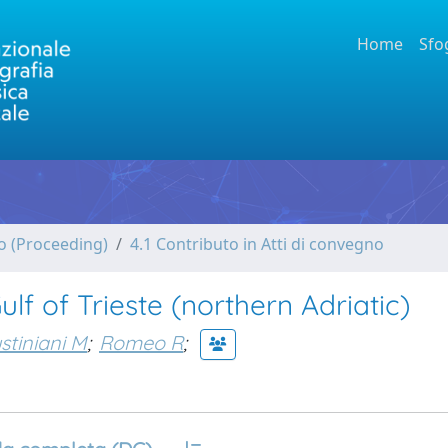
Home
Sfo
no (Proceeding)
4.1 Contributo in Atti di convegno
ulf of Trieste (northern Adriatic)
stiniani M
;
Romeo R
;