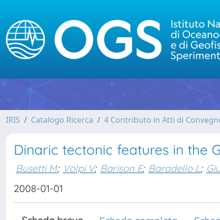
IRIS
Catalogo Ricerca
4 Contributo in Atti di Conveg
Dinaric tectonic features in the G
Busetti M
;
Volpi V
;
Barison E
;
Baradello L
;
Giu
2008-01-01