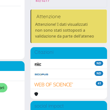
83/5277
Attenzione
Attenzione! I dati visualizzati
non sono stati sottoposti a
validazione da parte dell'ateneo
Citazioni
ND
ND
41
pri
social impact