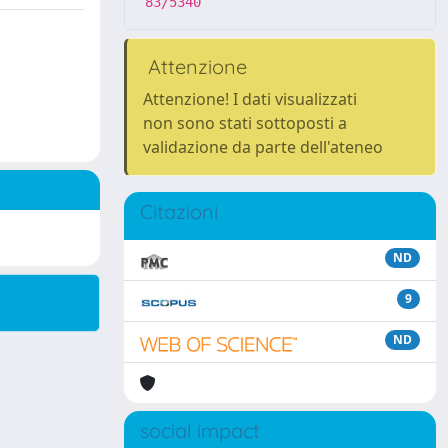
83/5340
Attenzione
Attenzione! I dati visualizzati
non sono stati sottoposti a
validazione da parte dell'ateneo
Citazioni
ND
9
ND
social impact