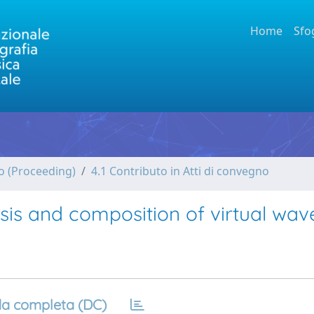
Home
Sfo
no (Proceeding)
4.1 Contributo in Atti di convegno
esis and composition of virtual wav
a completa (DC)