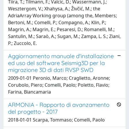
Tiira, T.; Tilmann, F.; Valcic, D.; Wassermann, J.;
Wesztergom, V.; Xhahysa, A.; Živčić, M.; the
AdriaArray Working group (among the, Members;
Bertoni, M.; Comelli, P.; Compagno, A.; Klin, P.;
Magrin, A.; Magrin, E.; Pesaresi, D.; Romanelli, M.;
Santulin, M.; Saraò, A.; Sugan, M.; Zampa, L. S.; Ziani,
P.; Zuccolo, E.
Aggiornamento manuale d'installazione
ed uso del software Seismig3D per la
migrazione 3D di dati RVSP SWD
2009-01-01 Peronio, Marco; Craglietto, Aronne;
Corubolo, Piero; Comelli, Paolo; Poletto, Flavio;
Farina, Biancamaria
ARMONIA - Rapporto di avanzamento
del progetto - 2017
2018-01-01 Scarpa, Tommaso; Comelli, Paolo