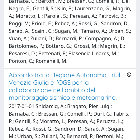
Barnaba, C.; Bertoni, M.; Bressan, G.; Comelli, P.; Del
Negro, E.; Gentili, S.; Klin, P.; Laurenzano, G.; Magrin,
A.; Moratto, L.; Parolai, S.; Peresan, A.; Petrovic, B.;
Poggi, V.; Priolo, E.; Rebez, A.; Rossi, G.; Sandron, D.;
Saraò, A.; Scaini, C.; Sugan, M.; Tamaro, A.; Urban, S.;
Vuan, A.; Zuliani, D.; Bernardi, P.; Compagno, A.; Di
Bartolomeo, P.; Bottaro, G.; Grossi, M.; Magrin, E.;
Pesaresi, D.; Pettenati, F.; Plasencia Linares, M.;
Ponton, C.; Romanelli, M.
Accordo tra la Regione Autonoma Friuli
Venezia Giulia e l’OGS per la
collaborazione nell’ambito del
monitoraggio sismico e meteomarino.
2017-01-01 Snidarcig, A.; Bragato, Pier Luigi;
Barnaba, C.; Bressan, G.; Comelli, P.; Durì, G.; Fabris,
P.; Gentili, S.; Moratto, L.; Peresan, A.; Peruzza, L.;
Rebez, A.; Rossi, G.; Sandron, D.; Saraò, A.; Sugan,
M.; Urban, S.; Zuliani, D.; Bernardi, P.; Bertoni, M.;