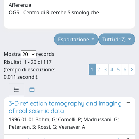
Afferenza
OGS - Centro di Ricerche Sismologiche
Esportazione
Tutti (117)
Mostra
records
Risultati 1 - 20 di 117
(tempo di esecuzione:
1
2
3
4
5
6
0.011 secondi).
3-D reflection tomography and imaging
of real seismic data
1996-01-01 Bohm, G; Comelli, P; Madrussani, G;
Petersen, S; Rossi, G; Vesnaver, A