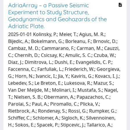
AdriaArray – a Passive Seismic
Experiment to Study Structure,
Geodynamics and Geohazards of the
Adriatic Plate.
2025-01-01 Kolinsky, P.; Meier, T.; Agius, M. R.;
Bijedic, A.; Bokelmann, G.; Borleanu, F.; Brnovic, D.;
Cambaz, M. D.; Cammarano, F.; Carman, M.; Cauzzi,
C.; Chernih, D.; Csicsay, K.; Amulic, S. C.; Czuba, W.;
Diaz, J.; Dimitrova, L.; Dushi, E.; Evangelidis, C. P.;
Faccenna, C.; Farfuliak, L.; Friederich, W.; Georgieva,
G.; Horn, N.; Ivancic, I.; Jia, Y.; Kaviris, G.; Kovacs, I. J.;
Lebedev, S.; Le Breton, E.; Lukesova, R.; Mazur, S.;
Van Der Meijde, M.; Molinari, I.; Mustafa, S.; Nagel,
T.; Nielsen, S. B.; Obermann, A.; Papazachos, C.;
Parolai, S.; Paul, A.; Piromallo, C.; Plicka, V.;
Rietbrock, A.; Rondenay, S.; Rossi, G.; Rumpker, G.;
Schiffer, C.; Schlomer, A.; Sigloch, K.; Silvennoinen,
H.; Sokos, E.; Spacek, P.; Stipcevic, J.; Tallarico, A.;