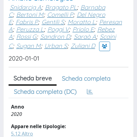
Snidarcig A
;
Bragato PL
;
Barnaba
C
;
Bertoni M
;
Comelli P
;
Del Negro
E
;
Fabris P
;
Gentili S
;
Moratto L
;
Peresan
A
;
Peruzza L
;
Poggi V
;
Priolo E
;
Rebez
A
;
Rossi G
;
Sandron D
;
Saraò A
;
Scaini
C
;
Sugan M
;
Urban S
;
Zuliani D
2020-01-01
Scheda breve
Scheda completa
Scheda completa (DC)
Anno
2020
Appare nelle tipologie:
5.12 Altro