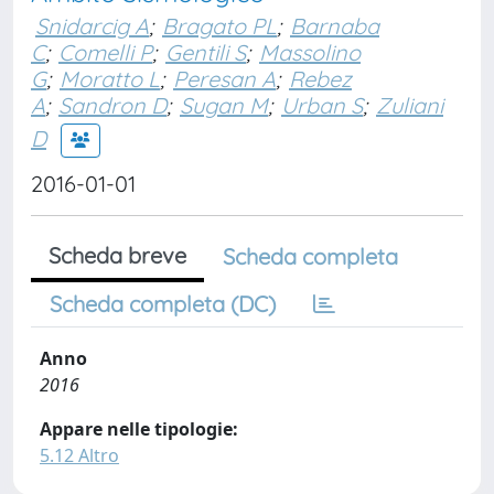
Snidarcig A
;
Bragato PL
;
Barnaba
C
;
Comelli P
;
Gentili S
;
Massolino
G
;
Moratto L
;
Peresan A
;
Rebez
A
;
Sandron D
;
Sugan M
;
Urban S
;
Zuliani
D
2016-01-01
Scheda breve
Scheda completa
Scheda completa (DC)
Anno
2016
Appare nelle tipologie:
5.12 Altro