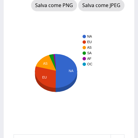
Salva come PNG
Salva come JPEG
NA
EU
AS
SA
AF
AS
OC
NA
EU