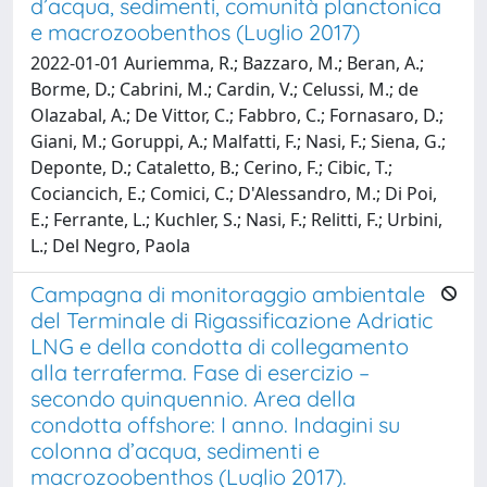
d’acqua, sedimenti, comunità planctonica
e macrozoobenthos (Luglio 2017)
2022-01-01 Auriemma, R.; Bazzaro, M.; Beran, A.;
Borme, D.; Cabrini, M.; Cardin, V.; Celussi, M.; de
Olazabal, A.; De Vittor, C.; Fabbro, C.; Fornasaro, D.;
Giani, M.; Goruppi, A.; Malfatti, F.; Nasi, F.; Siena, G.;
Deponte, D.; Cataletto, B.; Cerino, F.; Cibic, T.;
Cociancich, E.; Comici, C.; D'Alessandro, M.; Di Poi,
E.; Ferrante, L.; Kuchler, S.; Nasi, F.; Relitti, F.; Urbini,
L.; Del Negro, Paola
Campagna di monitoraggio ambientale
del Terminale di Rigassificazione Adriatic
LNG e della condotta di collegamento
alla terraferma. Fase di esercizio –
secondo quinquennio. Area della
condotta offshore: I anno. Indagini su
colonna d’acqua, sedimenti e
macrozoobenthos (Luglio 2017).