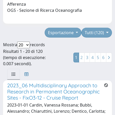
Afferenza
OGS - Sezione di Ricerca Oceanografia
Esportazione
Tutti (120)
Mostra
records
Risultati 1 - 20 di 120
(tempo di esecuzione:
1
2
3
4
5
6
0.007 secondi).
2023_06 Multidisciplinary Approach to
Research in Permanent Oceanographic
Sites - FixO3-12 - Cruise Report
2023-01-01 Cardin, Vanessa Rossana; Bubbi,
Alessandro; Chiaruttini, Lorenzo; Dentico, Carlotta;