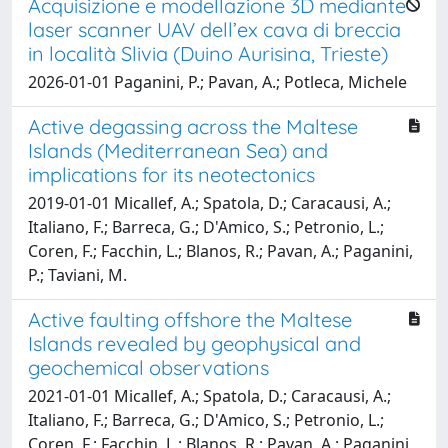
Acquisizione e modellazione 3D mediante
laser scanner UAV dell’ex cava di breccia
in località Slivia (Duino Aurisina, Trieste)
2026-01-01 Paganini, P.; Pavan, A.; Potleca, Michele
Active degassing across the Maltese
Islands (Mediterranean Sea) and
implications for its neotectonics
2019-01-01 Micallef, A.; Spatola, D.; Caracausi, A.;
Italiano, F.; Barreca, G.; D'Amico, S.; Petronio, L.;
Coren, F.; Facchin, L.; Blanos, R.; Pavan, A.; Paganini,
P.; Taviani, M.
Active faulting offshore the Maltese
Islands revealed by geophysical and
geochemical observations
2021-01-01 Micallef, A.; Spatola, D.; Caracausi, A.;
Italiano, F.; Barreca, G.; D'Amico, S.; Petronio, L.;
Coren, F.; Facchin, L.; Blanos, R.; Pavan, A.; Paganini,