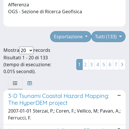
Afferenza
OGS - Sezione di Ricerca Geofisica
Esportazione
Tutti (133)
Mostra
records
Risultati 1 - 20 di 133
(tempo di esecuzione:
1
2
3
4
5
6
7
0.015 secondi).
3-D Tsunami Coastal Hazard Mapping:
The HyperDEM project
2007-01-01 Sterzai, P.; Coren, F.; Vellico, M; Pavan, A.;
Ferrucci, F.