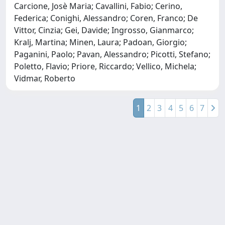
Carcione, Josè Maria; Cavallini, Fabio; Cerino,
Federica; Conighi, Alessandro; Coren, Franco; De
Vittor, Cinzia; Gei, Davide; Ingrosso, Gianmarco;
Kralj, Martina; Minen, Laura; Padoan, Giorgio;
Paganini, Paolo; Pavan, Alessandro; Picotti, Stefano;
Poletto, Flavio; Priore, Riccardo; Vellico, Michela;
Vidmar, Roberto
1
2
3
4
5
6
7
Powered by
IRIS
-
about IRIS
-
Utilizzo dei cookie
Copyright © 2026