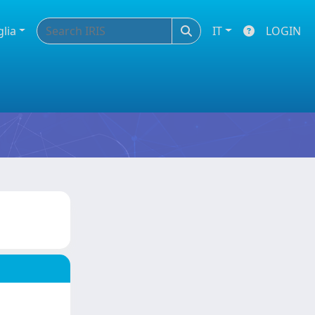
glia
IT
LOGIN