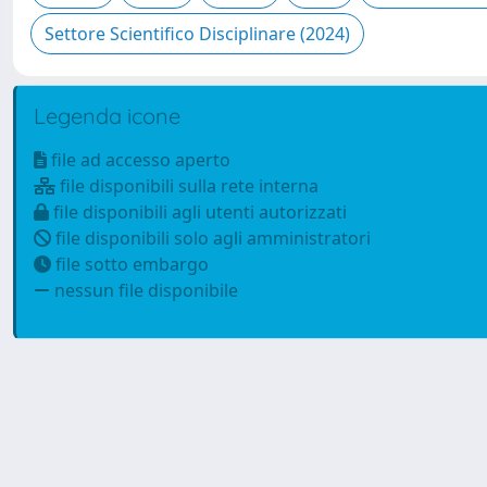
Legenda icone
file ad accesso aperto
file disponibili sulla rete interna
file disponibili agli utenti autorizzati
file disponibili solo agli amministratori
file sotto embargo
nessun file disponibile