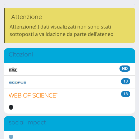
Attenzione
Attenzione! I dati visualizzati non sono stati
sottoposti a validazione da parte dell'ateneo
Citazioni
ND
13
13
social impact