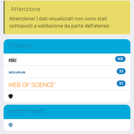
Attenzione
Attenzione! I dati visualizzati non sono stati
sottoposti a validazione da parte dell'ateneo
Citazioni
ND
32
31
social impact