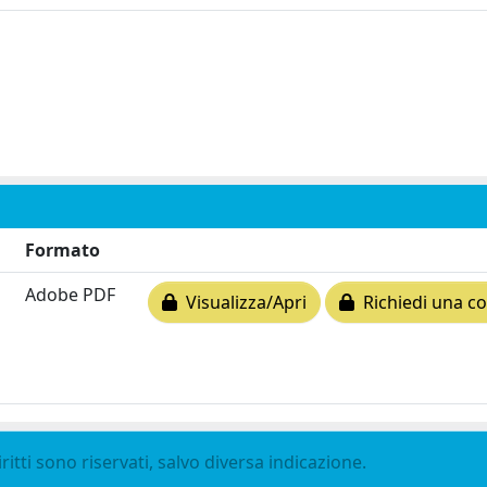
Formato
Adobe PDF
Visualizza/Apri
Richiedi una co
ritti sono riservati, salvo diversa indicazione.