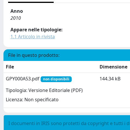
Anno
2010
Appare nelle tipologie:
1.1 Articolo in rivista
File in questo prodotto:
File
Dimensione
GPY000A53.pdf
144.34 kB
non disponibili
Tipologia: Versione Editoriale (PDF)
Licenza: Non specificato
I documenti in IRIS sono protetti da copyright e tutti i di