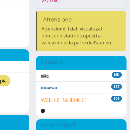
83/16605
Attenzione
Attenzione! I dati visualizzati
non sono stati sottoposti a
validazione da parte dell'ateneo
Citazioni
ND
pia
157
106
social impact