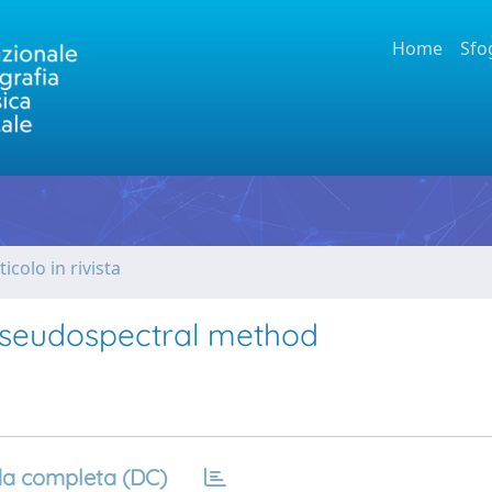
Home
Sfo
ticolo in rivista
 pseudospectral method
a completa (DC)