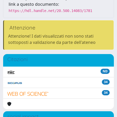
link a questo documento:
https://hdl.handle.net/20.500.14083/1781
Attenzione
Attenzione! I dati visualizzati non sono stati
sottoposti a validazione da parte dell'ateneo
Citazioni
ND
34
34
social impact