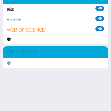
ND
ND
ND
social impact