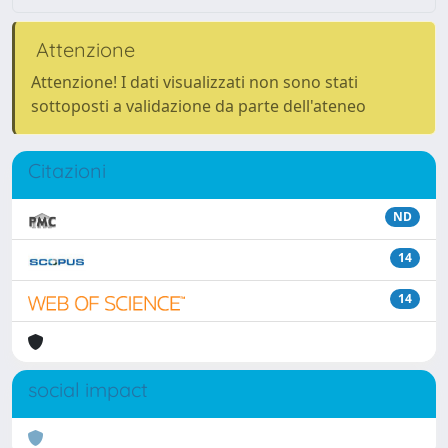
Attenzione
Attenzione! I dati visualizzati non sono stati
sottoposti a validazione da parte dell'ateneo
Citazioni
ND
14
14
social impact