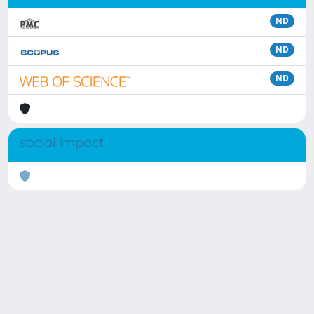
ND
ND
ND
social impact