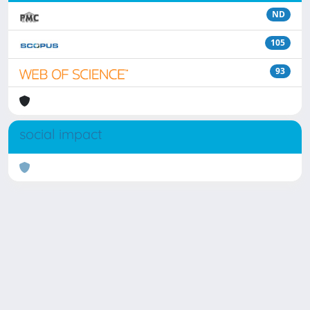
ND
105
93
social impact
Powered by
IRIS
-
about IRIS
-