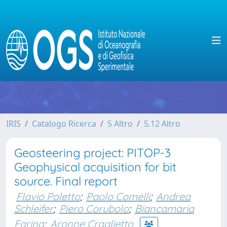
IRIS
Catalogo Ricerca
5 Altro
5.12 Altro
Geosteering project: PITOP-3
Geophysical acquisition for bit
source. Final report
Flavio Poletto
;
Paolo Comelli
;
Andrea
Schleifer
;
Piero Corubolo
;
Biancamaria
Farina
;
Aronne Craglietto