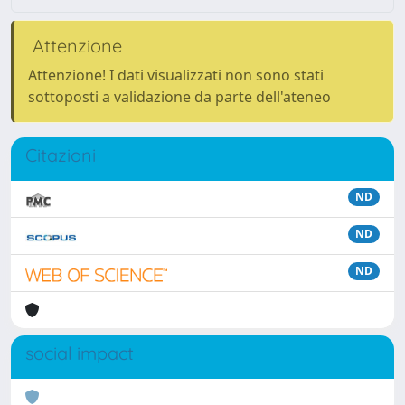
Attenzione
Attenzione! I dati visualizzati non sono stati
sottoposti a validazione da parte dell'ateneo
Citazioni
ND
ND
ND
social impact