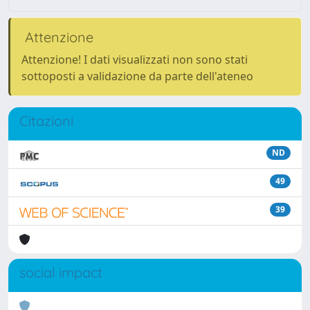
Attenzione
Attenzione! I dati visualizzati non sono stati
sottoposti a validazione da parte dell'ateneo
Citazioni
ND
49
39
social impact