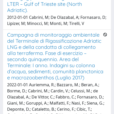
LTER – Gulf of Trieste site (North
Adriatic).
2012-01-01 Cabrini, M; De Olazabal, A; Fornasaro, D;
Lipizer, M; Minocci, M; Monti, M; Tirelli, V
Campagna di monitoraggio ambientale
del Terminale di Rigassificazione Adriatic
LNG e della condotta di collegamento
alla terraferma. Fase di esercizio –
secondo quinquennio. Area del
Terminale: I anno. Indagini su colonna
d’acqua, sedimenti, comunità planctonica
e macrozoobenthos (Luglio 2017)
2022-01-01 Auriemma, R.; Bazzaro, M.; Beran, A.;
Borme, D.; Cabrini, M.; Cardin, V.; Celussi, M.; de
Olazabal, A.; De Vittor, C.; Fabbro, C.; Fornasaro, D.;
Giani, M.; Goruppi, A.; Malfatti, F.; Nasi, F.; Siena, G.;
Deponte, D.; Cataletto, B.; Cerino, F.; Cibic, T.;