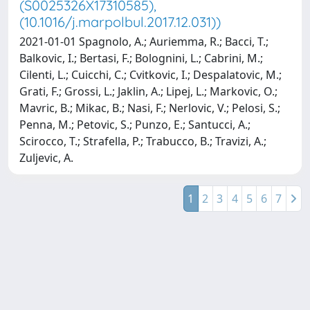
(S0025326X17310585),
(10.1016/j.marpolbul.2017.12.031))
2021-01-01 Spagnolo, A.; Auriemma, R.; Bacci, T.;
Balkovic, I.; Bertasi, F.; Bolognini, L.; Cabrini, M.;
Cilenti, L.; Cuicchi, C.; Cvitkovic, I.; Despalatovic, M.;
Grati, F.; Grossi, L.; Jaklin, A.; Lipej, L.; Markovic, O.;
Mavric, B.; Mikac, B.; Nasi, F.; Nerlovic, V.; Pelosi, S.;
Penna, M.; Petovic, S.; Punzo, E.; Santucci, A.;
Scirocco, T.; Strafella, P.; Trabucco, B.; Travizi, A.;
Zuljevic, A.
1
2
3
4
5
6
7