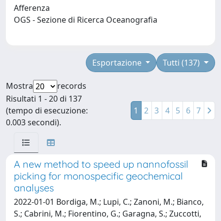
Afferenza
OGS - Sezione di Ricerca Oceanografia
Esportazione
Tutti (137)
Mostra
records
Risultati 1 - 20 di 137
(tempo di esecuzione:
1
2
3
4
5
6
7
0.003 secondi).
A new method to speed up nannofossil
picking for monospecific geochemical
analyses
2022-01-01 Bordiga, M.; Lupi, C.; Zanoni, M.; Bianco,
S.; Cabrini, M.; Fiorentino, G.; Garagna, S.; Zuccotti,