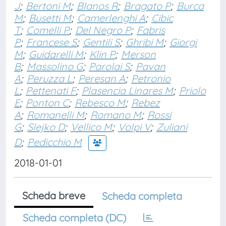
J
;
Bertoni M
;
Blanos R
;
Bragato P
;
Burca
M
;
Busetti M
;
Camerlenghi A
;
Cibic
T
;
Comelli P
;
Del Negro P
;
Fabris
P
;
Francese S
;
Gentili S
;
Ghribi M
;
Giorgi
M
;
Guidarelli M
;
Klin P
;
Merson
B
;
Massolino G
;
Parolai S
;
Pavan
A
;
Peruzza L
;
Peresan A
;
Petronio
L
;
Pettenati F
;
Plasencia Linares M
;
Priolo
E
;
Ponton C
;
Rebesco M
;
Rebez
A
;
Romanelli M
;
Romano M
;
Rossi
G
;
Slejko D
;
Vellico M
;
Volpi V
;
Zuliani
D
;
Pedicchio M
2018-01-01
Scheda breve
Scheda completa
Scheda completa (DC)