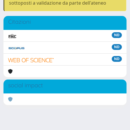
sottoposti a validazione da parte dell'ateneo
Citazioni
ND
ND
ND
social impact